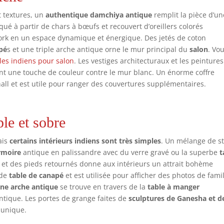
t textures, un
authentique damchiya antique
remplit la pièce d’un
qué à partir de chars à bœufs et recouvert d’oreillers colorés
rk en un espace dynamique et énergique. Des jetés de coton
pé
s et une triple arche antique orne le mur principal du
salon
. Vo
es indiens pour salon
. Les vestiges architecturaux et les peintures
ent une touche de couleur contre le mur blanc. Un énorme coffre
hall et est utile pour ranger des couvertures supplémentaires.
le et sobre
ais
certains intérieurs indiens sont très simples
. Un mélange de st
rmoire
antique en palissandre avec du verre gravé ou la superbe
t
et des pieds retournés donne aux intérieurs un attrait bohème
 de
table de canapé
et est utilisée pour afficher des photos de famil
ne arche antique
se trouve en travers de la
table à manger
ntique. Les portes de grange faites de
sculptures de Ganesha et d
 unique.