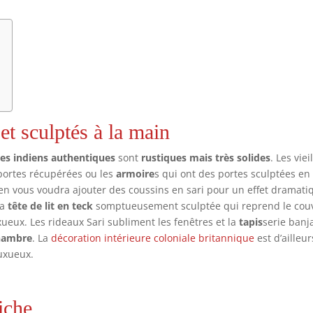
et sculptés à la main
es indiens authentiques
sont
rustiques mais très solides
. Les viei
portes récupérées ou les
armoire
s qui ont des portes sculptées en
 en vous voudra ajouter des coussins en sari pour un effet dramati
la
tête de lit en teck
somptueusement sculptée qui reprend le cou
xueux. Les rideaux Sari subliment les fenêtres et la
tapis
serie banj
chambre
. La
décoration intérieure coloniale britannique
est d’ailleu
uxueux.
iche