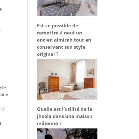
e
Est-ce possible de
us
remettre à neuf un
ancien almirah tout en
conservant son style
original ?
yle
able
Quelle est l’utilité de la
le.
jhoola dans une maison
indienne ?
e